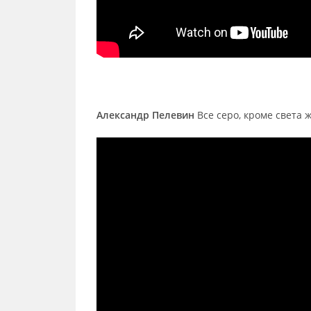
Александр Пелевин
Все серо, кроме света