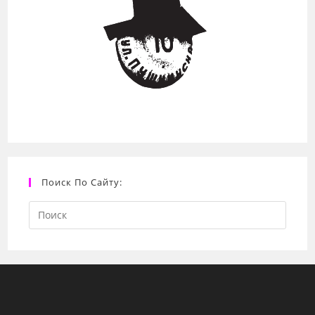
Поиск По Сайту:
Search
this
website