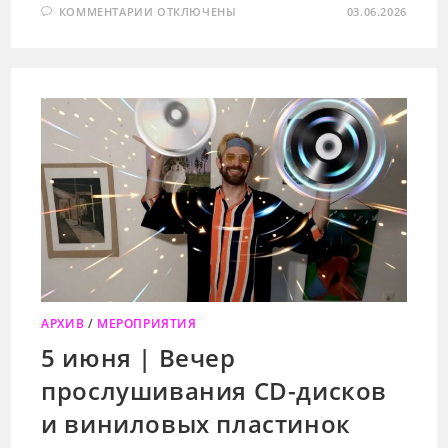
К
КОММЕНТАРИИ
ОТКЛЮЧЕНЫ
03.06.2026
ЗАПИСИ
5
ИЮНЯ
|
ВСТРЕЧА
КИНОКЛУБА.
СМОТРИМ
И
ОБСУЖДАЕМ
«ДОННИ
ДАРКО»
АРХИВ
/
МЕРОПРИЯТИЯ
5 июня | Вечер
прослушивания CD-дисков
и виниловых пластинок