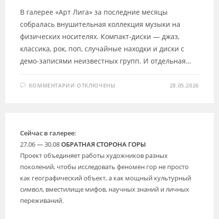
В галерее «Арт Лига» за последние месяцы
собралась внушительная коллекция музыки на
физических носителях. Компакт-диски — джаз,
классика, рок, поп, случайные находки и диски с
демо-записями неизвестных групп. И отдельная…
К
КОММЕНТАРИИ
ОТКЛЮЧЕНЫ
28.05.2026
ЗАПИСИ
5
ИЮНЯ
|
ВЕЧЕР
ПРОСЛУШИВАНИЯ
CD-
Сейчас в галерее:
ДИСКОВ
И
27.06 — 30.08
ОБРАТНАЯ СТОРОНА ГОРЫ
ВИНИЛОВЫХ
ПЛАСТИНОК
Проект объединяет работы художников разных
поколений, чтобы исследовать феномен гор не просто
как географический объект, а как мощный культурный
символ, вместилище мифов, научных знаний и личных
переживаний.