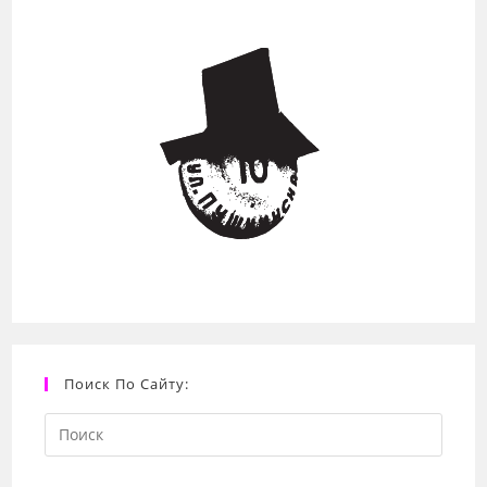
Поиск По Сайту:
Search
this
website