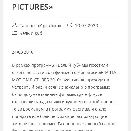
PICTURES»
Post
Запись
Галерея «Арт-Лига»
10.07.2020
author:
опубликована:
Post
Белый куб
category:
24/03 2016
В рамках программы «Белый куб» мы посетили
открытие фестиваля фильмов о живописи «ERARTA
MOTION PICTURES 2016». Фестиваль проходит в
четвертый раз, и если изначально в программе
были документальные фильмы, где в фокусе
оказывались художники и художественный процесс,
то со временем, в программу фестиваля стало
попадать все больше фильмов, использующие
живописные приемы. Так первоначальный слоган
фестиваля «Кино о живописи» получил