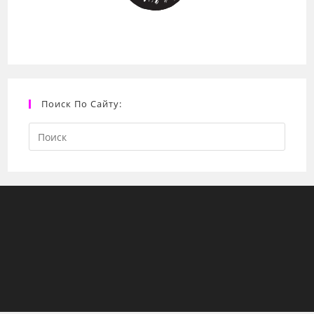
Поиск По Сайту:
Search
this
website