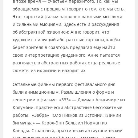
в тоже время — счастьем пережитого. То, как мы
обращаемся с прошлым, говорит о том, кто мы есть.
Этот короткий фильм наполнен важными мыслями
и сильными эмоциями. Здесь есть и рассуждения
об абстрактной живописи: Анне говорит, что
художник, пишущий абстрактные картины, как бы
берет зрителя в соавтора, предлагая ему найти
свою интерпретацию увиденного. Анне пытается
разглядеть в абстрактных работах отца реальные
сюжеты из их жизни и находит их.
Остальные фильмы первого фестивального дня
были анимационным. Размышления о форме и
геометрии в фильме «333» — Дамиан Алькичире из
Колумбии, практически абстрактные бессюжетные
работы: «Зебра» Юло Пикков из Эстонии, «Линии
Зигмунда» — Кэрол-Энн Бельзил Норман из
Канады. Страшный, практически антиутопический