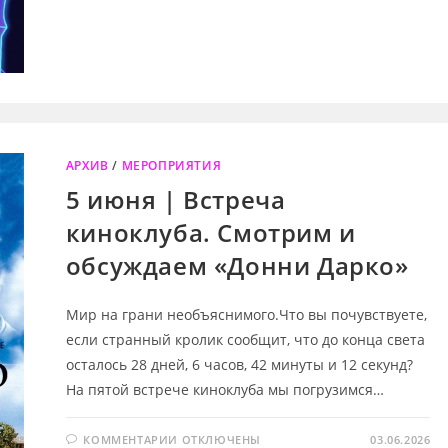
ИЮНЯ
|
ОМ
(ОТКРЫТАЯ
МАСТЕРСКАЯ)
С
НИКОЛАЕМ
СЫЧЕВЫМ
И
SYMPHOCAT
АРХИВ
/
МЕРОПРИЯТИЯ
5 июня | Встреча
киноклуба. Смотрим и
обсуждаем «Донни Дарко»
Мир на грани необъяснимого.Что вы почувствуете,
если странный кролик сообщит, что до конца света
осталось 28 дней, 6 часов, 42 минуты и 12 секунд?
На пятой встрече киноклуба мы погрузимся…
К
КОММЕНТАРИИ
ОТКЛЮЧЕНЫ
03.06.2026