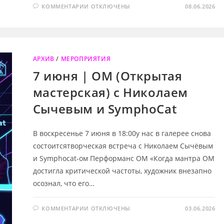
К
КОММЕНТАРИИ
ОТКЛЮЧЕНЫ
08.06.2026
ЗАПИСИ
12
ИЮНЯ
|
ИЮНЬСКАЯ
КОЛЛАЖНАЯ
ВСТРЕЧА
«ИЗ
АРХИВ
/
МЕРОПРИЯТИЯ
ПУСТОТЫ
ВЫГЛЯДЫВАЕТ
7 июня | ОМ (Открытая
ЛЕТО»
мастерская) с Николаем
Сычевым и SymphoCat
В воскресенье 7 июня в 18:00у нас в галерее снова
состоитсятворческая встреча с Николаем Сычёвым
и Symphocat-ом Перформанс ОМ «Когда мантра ОМ
достигла критической частоты, художник внезапно
осознал, что его…
К
КОММЕНТАРИИ
ОТКЛЮЧЕНЫ
03.06.2026
ЗАПИСИ
7