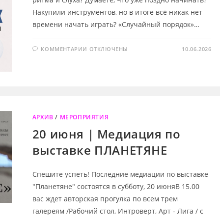
Накупили инструментов, но в итоге всё никак нет
времени начать играть? «Случайный порядок»…
К
КОММЕНТАРИИ
ОТКЛЮЧЕНЫ
10.06.2026
ЗАПИСИ
17
ИЮНЯ
|
ПРАКТИКУМ
ПО
ГРУППОВОЙ
МУЗЫКАЛЬНОЙ
ИМПРОВИЗАЦИИ
АРХИВ
/
МЕРОПРИЯТИЯ
20 июня | Медиация по
выставке ПЛАНЕТЯНЕ
Спешите успеть! Последние медиации по выставке
"Планетяне" состоятся в субботу, 20 июняВ 15.00
вас ждет авторская прогулка по всем трем
галереям /Рабочий стол, Интроверт, Арт - Лига / с