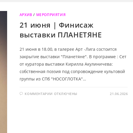
АРХИВ
/
МЕРОПРИЯТИЯ
21 июня | Финисаж
выставки ПЛАНЕТЯНЕ
21 июня в 18.00, в галерее Арт -Лига состоится
закрытие выставки "Планетяне". В программе : Сет
от куратора выставки Кирилла Акулиничева:
собственная поэзия под сопровождение культовой
группы из СПб "НОСОГЛОТКА"…
К
КОММЕНТАРИИ
ОТКЛЮЧЕНЫ
21.06.2026
ЗАПИСИ
21
ИЮНЯ
|
ФИНИСАЖ
ВЫСТАВКИ
ПЛАНЕТЯНЕ