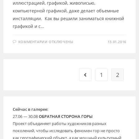
иллюстрацией, графикой, живописью,
компьютерной графикой, даже делает объемные
инсталляции. Как вы решили заниматься книжной
графикой и с…
К
КОММЕНТАРИИ
ОТКЛЮЧЕНЫ
13.01.2016
ЗАПИСИ
ДАВИД
ПЛАКСИН
1
2
Go to the previous page
Сейчас в галерее:
27.06 — 30.08
ОБРАТНАЯ СТОРОНА ГОРЫ
Проект объединяет работы художников разных
поколений, чтобы исследовать феномен гор не просто
как географический объект, а как мощный культурный