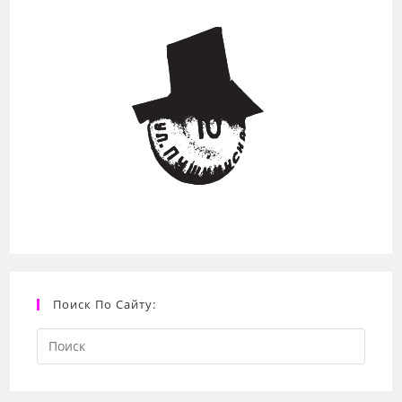
Поиск По Сайту:
Search
this
website