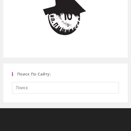
Поиск По Сайту:
Search
this
website