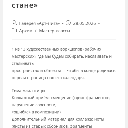
стане»
Post
Запись
Галерея «Арт-Лига»
28.05.2026
author:
опубликована:
Post
Архив
/
Мастер-классы
category:
1 из 13 художественных воркшопов (рабочих
мастерских), где мы будем собирать, наслаивать и
сталкивать
пространство и объекты — чтобы в конце родилась
первая страница нашего календаря.
Тема мая: птицы
Коллажный приём: смещение (сдвиг фрагментов,
нарушение соосности,
«ошибка» в композиции)
Дополнительный материал для коллажа: ноты
(листы из старых сборников, фрагменты