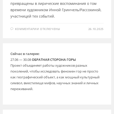
превращены в лирические воспоминания о том
времени художником Инной Гринчель/Рассохиной,
участницей тех событий.
К
КОММЕНТАРИИ
ОТКЛЮЧЕНЫ
26.10.2025
ЗАПИСИ
ПЕРФОРМАНСЫ
90-
Х.
КРУГ
«ЛАБОРАТОРИИ
ДВИЖЕНИЯ»
Сейчас в галерее:
27.06 — 30.08
ОБРАТНАЯ СТОРОНА ГОРЫ
Проект объединяет работы художников разных
поколений, чтобы исследовать феномен гор не просто
как географический объект, а как мощный культурный
символ, вместилище мифов, научных знаний и личных
переживаний.