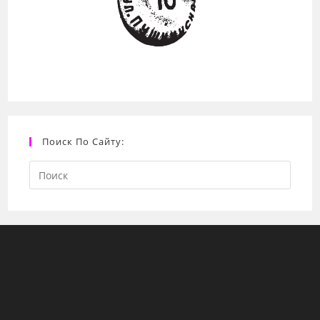
Поиск По Сайту:
Search
this
website