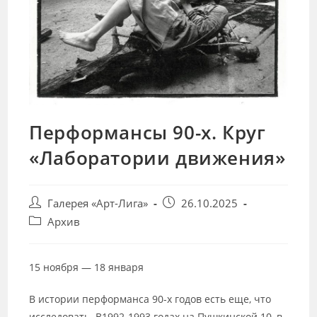
Перформансы 90-х. Круг
«Лаборатории движения»
Post
Запись
Галерея «Арт-Лига»
26.10.2025
author:
опубликована:
Post
Архив
category:
15 ноября — 18 января
В истории перформанса 90-х годов есть еще, что
исследовать. В1992-1993 годах на Пушкинской 10, в