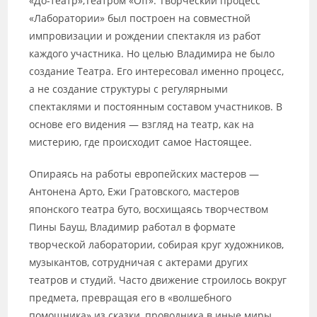
«До-театр»,Театром «Off». Творческий процесс
«Лаборатории» был построен на совместной
импровизации и рождении спектакля из работ
каждого участника. Но целью Владимира не было
создание Театра. Его интересовал именно процесс,
а не создание структуры с регулярными
спектаклями и постоянным составом участников. В
основе его видения — взгляд на театр, как на
мистерию, где происходит самое Настоящее.
Опираясь на работы европейских мастеров —
Антонена Арто, Ежи Гратовского, мастеров
японского театра буто, восхищаясь творчеством
Пины Бауш, Владимир работал в формате
творческой лаборатории, собирая круг художников,
музыкантов, сотрудничая с актерами других
театров и студий. Часто движение строилось вокруг
предмета, превращая его в «волшебного
помощника» из сказки, проводника в иные миры.