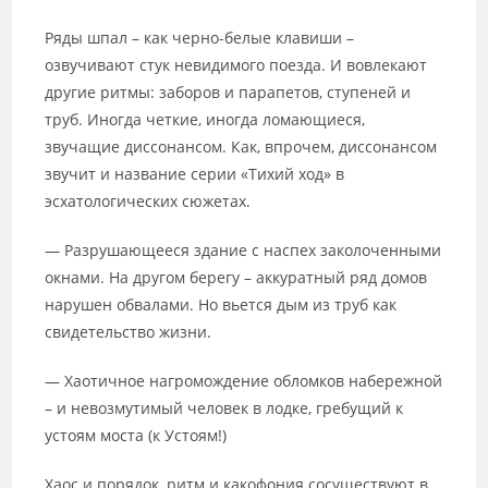
Ряды шпал – как черно-белые клавиши –
озвучивают стук невидимого поезда. И вовлекают
другие ритмы: заборов и парапетов, ступеней и
труб. Иногда четкие, иногда ломающиеся,
звучащие диссонансом. Как, впрочем, диссонансом
звучит и название серии «Тихий ход» в
эсхатологических сюжетах.
— Разрушающееся здание с наспех заколоченными
окнами. На другом берегу – аккуратный ряд домов
нарушен обвалами. Но вьется дым из труб как
свидетельство жизни.
— Хаотичное нагромождение обломков набережной
– и невозмутимый человек в лодке, гребущий к
устоям моста (к Устоям!)
Хаос и порядок, ритм и какофония сосуществуют в