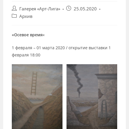
Post
Запись
Галерея «Арт-Лига»
25.05.2020
author:
опубликована:
Post
Архив
category:
«Осевое время
«
1 февраля – 01 марта 2020 / открытие выставки 1
февраля 18:00