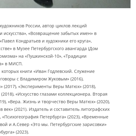
художников России, автор циклов лекций
ри искусства», «Возвращение забытых имен» в
 «Павел Кондратьев и художники его круга»,
стве» в Музее Петербургского авангарда (Дом
рмизма» на «Пушкинской-10», «Традиции
а» в МИСП.
 которых книги «Иван Годлевский. Служение
Разговоры с Владимиром Жуковым» (2016),
 (2017), «Эксперименты Веры Матюх» (2018),
(2018), «Искусство глазами коллекционера. Вторая
19), «Вера. Жизнь и творчество Веры Матюх» (2020),
 век» (2021). Издатель и составитель литографских
, «Психогеография Петербурга» (2023), «Временные
евой и А.Север «Это мы. Петербургские зарисовки»
бурга» (2023).