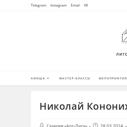
Перейти
Telegram
Instagram
Email
VK
к
содержимому
ЛИГО
АФИША
МАСТЕР-КЛАССЫ
МЕРОПРИЯТИ
Николай Кононихи
Post
Запись
Галерея «Арт-Лига»
28.03.2024