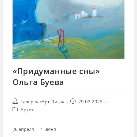
«Придуманные сны»
Ольга Буева
Post
Запись
Галерея «Арт-Лига»
29.03.2025
author:
опубликована:
Post
Архив
category:
26 апреля — 1 июня