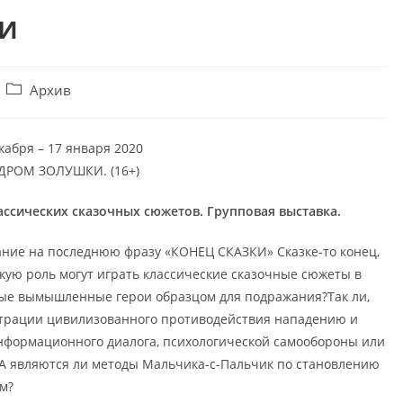
и
Post
Архив
category:
кабря – 17 января 2020
ДРОМ ЗОЛУШКИ. (16+)
ссических сказочных сюжетов. Групповая выставка.
ние на последнюю фразу «КОНЕЦ СКАЗКИ» Сказке-то конец,
акую роль могут играть классические сказочные сюжеты в
ные вымышленные герои образцом для подражания?Так ли,
страции цивилизованного противодействия нападению и
нформационного диалога, психологической самообороны или
А являются ли методы Мальчика-с-Пальчик по становлению
м?