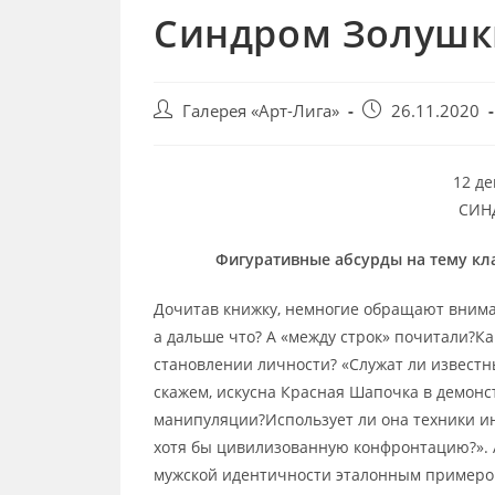
Синдром Золушк
Post
Запись
Галерея «Арт-Лига»
26.11.2020
author:
опубликована:
12 де
СИН
Фигуративные абсурды на тему кла
Дочитав книжку, немногие обращают внима
а дальше что? А «между строк» почитали?К
становлении личности? «Служат ли извест
скажем, искусна Красная Шапочка в демон
манипуляции?Использует ли она техники и
хотя бы цивилизованную конфронтацию?». 
мужской идентичности эталонным примеро