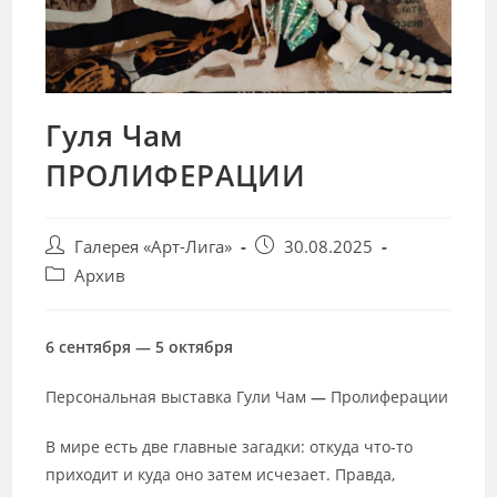
Гуля Чам
ПРОЛИФЕРАЦИИ
Post
Запись
Галерея «Арт-Лига»
30.08.2025
author:
опубликована:
Post
Архив
category:
6 сентября — 5 октября
Персональная выставка Гули Чам
—
Пролиферации
В мире есть две главные загадки: откуда что-то
приходит и куда оно затем исчезает. Правда,